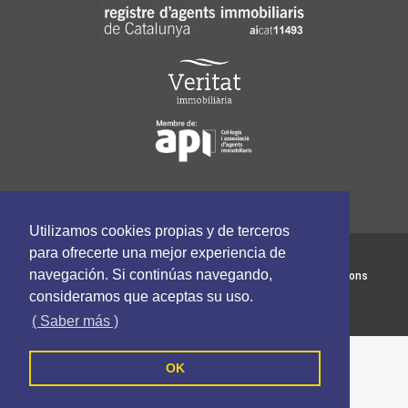
Utilizamos cookies propias y de terceros
para ofrecerte una mejor experiencia de
VERITAT Immobiliària - Tots els drets reservats
navegación. Si continúas navegando,
Política de cookies
Política de privacitat
Termes i Condicions
consideramos que aceptas su uso.
Segueix-nos a
( Saber más )
OK