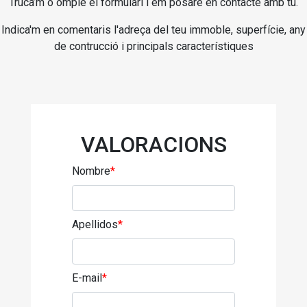
Truca’m o omple el formulari i em posaré en contacte amb tu.
Indica'm en comentaris l'adreça del teu immoble, superfície, any
de contrucció i principals característiques
VALORACIONS
Nombre
*
Apellidos
*
E-mail
*